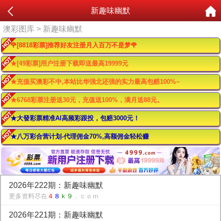
新趣味幽默
澳彩图库
> 新趣味幽默
🌹[8818彩票]推荐好友注册月入百万不是梦🌹
★[49彩票]用户注册下载即送最高19999元
★充值买澳彩不中,本站比华强北还强的实力最高包赔100%~
★6768彩票注册送30元，充值送100%，满月送88元。
★大發彩票精准AI高频彩跟投，包赔3000元！
★八万彩合营计划-代理佣金70%,高额佣金轻松赚
2026年222期：新趣味幽默
更多资料尽在
４
８
ｋ９
．ｃｏｍ
2026年221期：新趣味幽默