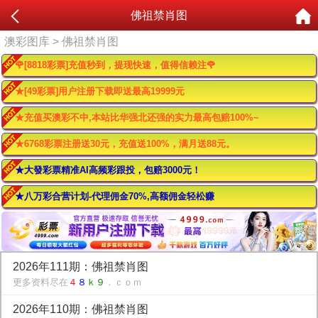
佛祖禁肖图
澳彩图库
> 佛祖禁肖图
🌹[8818彩票]充值秒到，提现快速，值得信赖注🌹
★[49彩票]用户注册下载即送最高19999元
★充值买澳彩不中,本站比华强北还强的实力最高包赔100%~
★6768彩票注册送30元，充值送100%，满月送88元。
★大發彩票精准AI高频彩跟投，包赔3000元！
★八万彩合营计划-代理佣金70%,高额佣金轻松赚
2026年111期：佛祖禁肖图
更多资料尽在
４
８
ｋ９
．ｃｏｍ
2026年110期：佛祖禁肖图