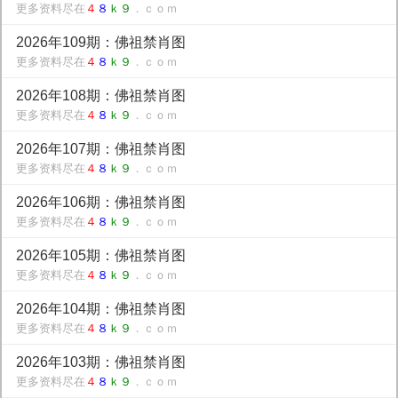
更多资料尽在
４
８
ｋ９
．ｃｏｍ
2026年109期：佛祖禁肖图
更多资料尽在
４
８
ｋ９
．ｃｏｍ
2026年108期：佛祖禁肖图
更多资料尽在
４
８
ｋ９
．ｃｏｍ
2026年107期：佛祖禁肖图
更多资料尽在
４
８
ｋ９
．ｃｏｍ
2026年106期：佛祖禁肖图
更多资料尽在
４
８
ｋ９
．ｃｏｍ
2026年105期：佛祖禁肖图
更多资料尽在
４
８
ｋ９
．ｃｏｍ
2026年104期：佛祖禁肖图
更多资料尽在
４
８
ｋ９
．ｃｏｍ
2026年103期：佛祖禁肖图
更多资料尽在
４
８
ｋ９
．ｃｏｍ