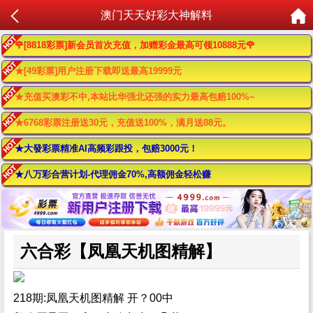
澳门天天好彩大神解料
🌹[8818彩票]新会员首次充值，加赠彩金最高可领10888元🌹
★[49彩票]用户注册下载即送最高19999元
★充值买澳彩不中,本站比华强北还强的实力最高包赔100%~
★6768彩票注册送30元，充值送100%，满月送88元。
★大發彩票精准AI高频彩跟投，包赔3000元！
★八万彩合营计划-代理佣金70%,高额佣金轻松赚
六合彩【凤凰天机图精解】
218期:凤凰天机图精解 开？00中