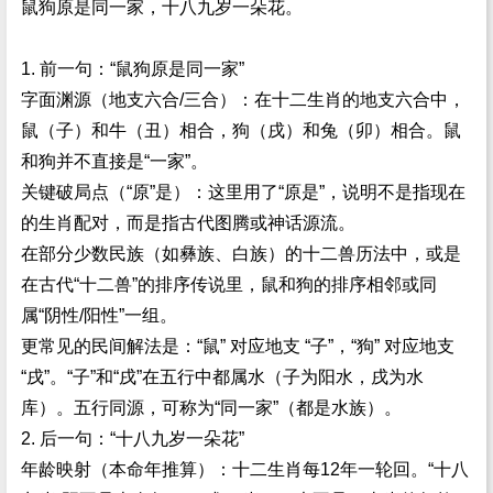
鼠狗原是同一家，十八九岁一朵花。
1. 前一句：“鼠狗原是同一家”
字面渊源（地支六合/三合）：在十二生肖的地支六合中，
鼠（子）和牛（丑）相合，狗（戌）和兔（卯）相合。鼠
和狗并不直接是“一家”。
关键破局点（“原”是）：这里用了“原是”，说明不是指现在
的生肖配对，而是指古代图腾或神话源流。
在部分少数民族（如彝族、白族）的十二兽历法中，或是
在古代“十二兽”的排序传说里，鼠和狗的排序相邻或同
属“阴性/阳性”一组。
更常见的民间解法是：“鼠” 对应地支 “子”，“狗” 对应地支
“戌”。“子”和“戌”在五行中都属水（子为阳水，戌为水
库）。五行同源，可称为“同一家”（都是水族）。
2. 后一句：“十八九岁一朵花”
年龄映射（本命年推算）：十二生肖每12年一轮回。“十八